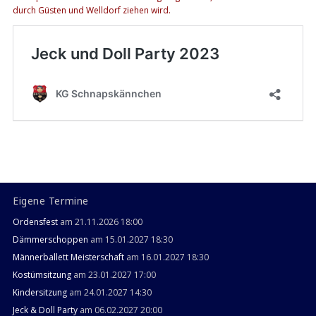
durch Güsten und Welldorf ziehen wird.
Eigene Termine
Ordensfest
am 21.11.2026 18:00
Dämmerschoppen
am 15.01.2027 18:30
Männerballett Meisterschaft
am 16.01.2027 18:30
Kostümsitzung
am 23.01.2027 17:00
Kindersitzung
am 24.01.2027 14:30
Jeck & Doll Party
am 06.02.2027 20:00