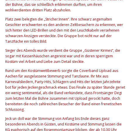
der Bühne, das sie schließlich erklimmen durften, um ihren
wohlverdienten dritten Platz abzuholen.
Platz zwei belegten die „Stricher:Innen“. Ihre schwarz angemalten
Gesichter erschwerten es den anderen Zeltbesuchern zu erkennen, wer
sich hinter den LED-Brillen und den mit den Leuchtkabeln versehenen
schwarzen Anzügen versteckte. Die Gruppe bot nicht nur auf der
Tanzfläche ein tolles Bild.
Sieger des Abends wurde verdient die Gruppe „Güstener Kirmes“, die
sogar mit Kassenhäuschen angereist war und in deren sperrigem
Kostüm viel Arbeit und Liebe zum Detail steckte.
Rund um den Kostümwettbewerb sorgte die Coverband Upload aus
Aachen für ausgelassene Stimmung und Tanzlaune. Ihr Mix aus
Karnevalsliedern, Party-Hits, Schlagern und Hits der letzten Jahrzehnte
bot für jeden Jeckengeschmack etwas. Das Finale zu später Stunde geriet
ein wenig sentimental, als die Band verkündete, dass Frontsänger Degi
zum letzten Mal die Bühne zusammen mit Upload gerockt hatte, doch
bereiteten die noch zahlreichen Besucher der Band einen frenetischen
Schlussong.
Jeck un doll war die Stimmung von Anfang bis Ende dieses ganz
besonderen Abends in Güsten, und Kostüme und Stimmung lassen die
KG euphorisch auf den Rosenmontagszug blicken, der ab 10.30 Uhr