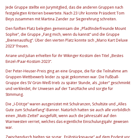
Jede Gruppe stellte ein Jurymitglied, das die anderen Gruppen nach
festgelegten Kriterien bewertete. Nach 23 Uhr konnte Präsident Tom
Beys zusammen mit Martina Zander zur Siegerehrung schreiten.
Den fünften Platz belegten gemeinsam die „Pfadfinderfreunde Mount
Sophie“, die Gruppe „Fang mich, wenn du kannst“ und die Gruppe
„Bienenausflug“. Über den vierten Platz konnte sich „Mario Kart Deluxe
2023“ freuen.
Ariane und Julian erhielten für ihr Wikinger-Kostüm den Titel „Bestes
Einzel-/Paar-Kostüm 2023“.
Der Peter-Heuser-Preis ging an eine Gruppe, die für die Teilnahme am
Gruppen-Wettbewerb leider zu spät gekommen war. Die Fußball-
Gruppe des SV Grün-Weiß trieb zu später Stunde, als „Joker“ geschminkt
und verkleidet, ihr Unwesen auf der Tanzfläche und sorgte für
Stimmung.
Die „I-Dötzje“ waren ausgerüstet mit Schulranzen, Schultüte und „Alles
Gute zum Schulanfang“-Banner. Natürlich hatten sie auch alle vorbildlich
einen „Mutti-Zettel“ ausgefüllt, wenn auch die Jahreszahl auf den
Warnwesten verriet, welches das eigentliche Einschulungsjahr gewesen
war.
Zwischendurch hielten sie sogar „Frühstückspause“ auf dem Podest vor