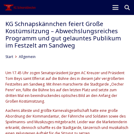
KG Schnapskännchen feiert Große
Kostümsitzung – Abwechslungsreiches
Programm und gut gelauntes Publikum
im Festzelt am Sandweg
Start
Allgemein
Um 17.45 Uhr zogen Senatspräsident Jürgen AC Kreuzer und Präsident
Tom Beys samt Elferrat auf die Bühne des in diesem Jahr vergrößerten
Festzeltes am Sandweg. Mit ihnen marschierte die Stadtgarde „Oecher
Penn“ ein, füllte die Bühne bis auf den letzten Platz und setzte zum
dritten Mal ein beeindruckendes optisches Bild an den Anfang der
Großen Kostümsitzung.
Aachens älteste und größte Karnevalsgesellschaft hatte eine große
Abordnung der Kommandantur, der Fähnriche und Soldaten sowie des
Spielmanns- und Musikzuges mitgebracht. Leider war die Marketenderin
erkrankt, dennoch schaffte es die Stadtgarde, tänzerisch und musikalisch
einen gelungenen Auftakt für die Sitzung zu setzen.