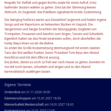
Respekt, für Vielfalt und gegen Rechts sowie für einen Aufruf, trotz
laufender Session wählen zu gehen. Dies tat der Stimmung keinen
Abbruch, im Gegenteil: das Publikum signalisierte breite Zustimmung.
Die Swinging Funfares waren aus Düsseldorf angereist und hatten eigene
Songs und ein Repertoire an bekannten Stücken im Gepäck. Die
Sängerinnen und Sänger brachten die Sitzungsgäste, begleitet von
Trompeten, Posaunen und Saxofon zum Singen, Tanzen und Schunkeln.
Eigentlich hatten sie das Finale bestreiten sollen, doch überließen die
Funky Steps ihnen vorab die Bühne.
So endet die Große Kostümsitzung stimmungsvoll mit einem zweiten
Tanz der Rot-weißen Funken, bevor Präsident Tom Beys den Abend
beschloss und mit dem Elferrat auszog.
Die Jecken, denen es noch zu früh war nach Hause zu gehen, konnten im
Vorzelt noch tanzen, schunkeln und singen und so den Abend
karnevalistisch ausklingen lassen.
Eigene Termine
Ordensfest
am 21.11.2026 18:00
Dämmerschoppen
am 15.01.2027 18:30
Männerballett Meisterschaft
am 16.01.2027 18:30
Kostümsitzung
am 23.01.2027 17:00