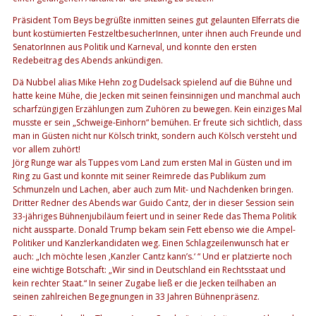
Präsident Tom Beys begrüßte inmitten seines gut gelaunten Elferrats die
bunt kostümierten FestzeltbesucherInnen, unter ihnen auch Freunde und
SenatorInnen aus Politik und Karneval, und konnte den ersten
Redebeitrag des Abends ankündigen.
Dä Nubbel alias Mike Hehn zog Dudelsack spielend auf die Bühne und
hatte keine Mühe, die Jecken mit seinen feinsinnigen und manchmal auch
scharfzüngigen Erzählungen zum Zuhören zu bewegen. Kein einziges Mal
musste er sein „Schweige-Einhorn“ bemühen. Er freute sich sichtlich, dass
man in Güsten nicht nur Kölsch trinkt, sondern auch Kölsch versteht und
vor allem zuhört!
Jörg Runge war als Tuppes vom Land zum ersten Mal in Güsten und im
Ring zu Gast und konnte mit seiner Reimrede das Publikum zum
Schmunzeln und Lachen, aber auch zum Mit- und Nachdenken bringen.
Dritter Redner des Abends war Guido Cantz, der in dieser Session sein
33-jähriges Bühnenjubiläum feiert und in seiner Rede das Thema Politik
nicht aussparte. Donald Trump bekam sein Fett ebenso wie die Ampel-
Politiker und Kanzlerkandidaten weg. Einen Schlagzeilenwunsch hat er
auch: „Ich möchte lesen ‚Kanzler Cantz kann’s.‘ “ Und er platzierte noch
eine wichtige Botschaft: „Wir sind in Deutschland ein Rechtsstaat und
kein rechter Staat.“ In seiner Zugabe ließ er die Jecken teilhaben an
seinen zahlreichen Begegnungen in 33 Jahren Bühnenpräsenz.