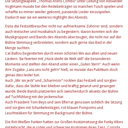
Die Sitzungskapelle „Thomas Arens Combo“ unter Leitung von Alexander
Vogtmann musste bei den Redebeiträgen so manchen Tusch spielen und
schaffte es immer wieder gekonnt, passende Lieder einzuspielen.
Dadurch war sie ein weiteres Highlight des Abends.
Dass die Festzeltbesucher nicht nur aufmerksame Zuhörer sind, sondern
auch textsicher und musikalisch zu begeistern, davon konnten sich die
Musikgruppen und Bands des Abends überzeugen, die nicht nur auf der
Bühne Stimmung verbreiteten, sondern auch gerne das Bad in der
Menge suchten.
Cat Ballou begeisterten durch einen schönen Mix aus alten und neuen
Liedern. Sie feierten mit „Hück steiht de Welt still“ die besonderen
Momente und stellten den Abend unter einen „Guten Stern“. Auch wenn
ihre Zugabe „Lass uns nicht geh’n“ hieß, so musste das Publikum doch
genau dies leider tun.
Auch „Mir sin jeck“ und „Scharmöör“ rockten das Festzelt und sorgten
dafür, dass die Stühle leer blieben und kräftig getanzt und gesungen
wurde. Beide Bands platzierten sich zwischendurch abseits der Bühne
auf Tuchfühlung mit der Jeckenschar.
Auch Präsident Tom Beys und sein Elferrat genossen sichtlich die Sitzung
und sorgten mit Schunkeleinlagen, rot-blauen Pompoms und
Leuchtstäben für Stimmung im Background der Bühne.
Die Rot-Weißen Funken hatten zur Großen Kostümsitzung die Funky Vibes
mitgebracht, die in roten und schwarzen Kostümen ihren Tanz „Corrida