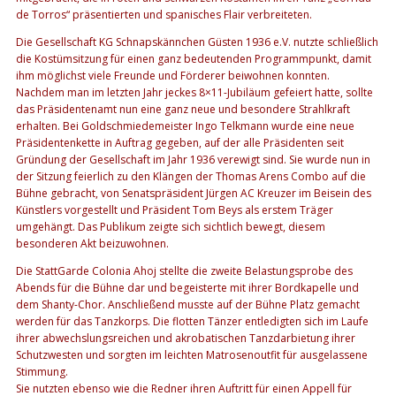
de Torros“ präsentierten und spanisches Flair verbreiteten.
Die Gesellschaft KG Schnapskännchen Güsten 1936 e.V. nutzte schließlich
die Kostümsitzung für einen ganz bedeutenden Programmpunkt, damit
ihm möglichst viele Freunde und Förderer beiwohnen konnten.
Nachdem man im letzten Jahr jeckes 8×11-Jubiläum gefeiert hatte, sollte
das Präsidentenamt nun eine ganz neue und besondere Strahlkraft
erhalten. Bei Goldschmiedemeister Ingo Telkmann wurde eine neue
Präsidentenkette in Auftrag gegeben, auf der alle Präsidenten seit
Gründung der Gesellschaft im Jahr 1936 verewigt sind. Sie wurde nun in
der Sitzung feierlich zu den Klängen der Thomas Arens Combo auf die
Bühne gebracht, von Senatspräsident Jürgen AC Kreuzer im Beisein des
Künstlers vorgestellt und Präsident Tom Beys als erstem Träger
umgehängt. Das Publikum zeigte sich sichtlich bewegt, diesem
besonderen Akt beizuwohnen.
Die StattGarde Colonia Ahoj stellte die zweite Belastungsprobe des
Abends für die Bühne dar und begeisterte mit ihrer Bordkapelle und
dem Shanty-Chor. Anschließend musste auf der Bühne Platz gemacht
werden für das Tanzkorps. Die flotten Tänzer entledigten sich im Laufe
ihrer abwechslungsreichen und akrobatischen Tanzdarbietung ihrer
Schutzwesten und sorgten im leichten Matrosenoutfit für ausgelassene
Stimmung.
Sie nutzten ebenso wie die Redner ihren Auftritt für einen Appell für