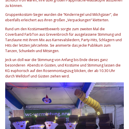
sichtlich froh waren, ihre übergroßen Pappmaché-Mausköpfe ausziehen
zu können.
Gruppenkostüm-Sieger wurden die “Kinderriegel und Milchgäser”, die
ebenfalls erleichert aus ihren großen „Verpackungen“ kletterten.
Rund um den Kostümwettbewerb sorgte zum zweiten Mal die
Coverband FarbTon aus Grevenbroich für ausgelassene Stimmung und
Tanzlaune mit ihrem Mix aus Karnevalsliedern, Party-Hits, Schlagern und
Hits der letzten Jahrzehnte. Sie animierte das jecke Publikum zum
Tanzen, Schunkeln und Mitsingen.
Jeck un doll war die Stimmung von Anfang bis Ende dieses ganz
besonderen Abends in Güsten, und Kostüme und Stimmung lassen die
KG euphorisch auf den Rosenmontagszug blicken, der ab 10.30 Uhr
durch Welldorf und Güsten ziehen wird.