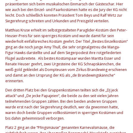
präsentierten sich beim musikalischen Einmarsch der Gästeschar. Hier
wie auch bei den Einzel- und Paarkostümen hatte es die Jury der KG nicht
leicht. Doch schließlich konnten Präsident Tom Beys und Ralf Wirtz zur
Siegerehrung schreiten und Urkunden und Preisgeld verteilen.
Matthias Kruse erhielt im selbstgestalteten Paraglider-Kostüm den Peter-
Heuser-Preis für sein sperriges Kostüm und wurde damit für sein
wiederholt einfallsreiches Kostüm geehrt. Der Titel „Bestes Einzelkostüm“
ging an die noch junge Amy Thull, die sehr originalgetreu die Manga-
Figur Hawks darstellte und auf dem Siegerpodest ihre rotgefiederten
Flügel ausbreitete. Als bestes Kostümpaar wurden Maritta Esser und
Renate Heuser geehrt, zwei Urgesteine der KG Schnapskännchen, die
weiß-gold gekleidet als Dompteusen vom Zirkus Brandewing erschienen
und damit an den Ursprung der KG als „de Brandewingskännche“
erinnerten.
Den dritten Platz bei den Gruppenkostümen teilten sich die „DJ jeck
attack“ und „De jecke Papajeien“, die beide zu den seit vielen Jahren
teilnehmenden Gruppen zählen. Bei den beiden anderen Gruppen
wurde erst nach der Siegerehrung deutlich, wer da gewonnen hatte,
waren doch beide Gruppen vollkostümiert in sperrigen Kostümen und
bis dahin geheimnisvoll verborgen.
Platz 2 ging an die “Pfingsmäuse” genannten Karnevalsmäuse, die