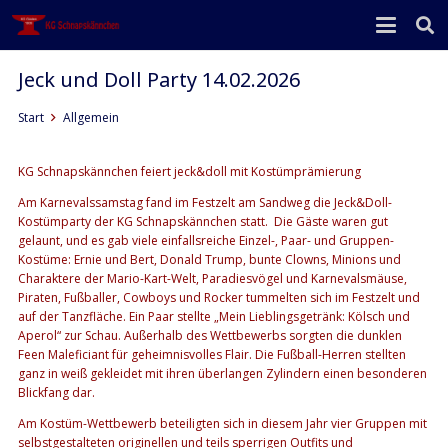
Jeck und Doll Party 14.02.2026
Start
Allgemein
KG Schnapskännchen feiert jeck&doll mit Kostümprämierung
Am Karnevalssamstag fand im Festzelt am Sandweg die Jeck&Doll-
Kostümparty der KG Schnapskännchen statt. Die Gäste waren gut
gelaunt, und es gab viele einfallsreiche Einzel-, Paar- und Gruppen-
Kostüme: Ernie und Bert, Donald Trump, bunte Clowns, Minions und
Charaktere der Mario-Kart-Welt, Paradiesvögel und Karnevalsmäuse,
Piraten, Fußballer, Cowboys und Rocker tummelten sich im Festzelt und
auf der Tanzfläche. Ein Paar stellte „Mein Lieblingsgetränk: Kölsch und
Aperol“ zur Schau. Außerhalb des Wettbewerbs sorgten die dunklen
Feen Maleficiant für geheimnisvolles Flair. Die Fußball-Herren stellten
ganz in weiß gekleidet mit ihren überlangen Zylindern einen besonderen
Blickfang dar.
Am Kostüm-Wettbewerb beteiligten sich in diesem Jahr vier Gruppen mit
selbstgestalteten originellen und teils sperrigen Outfits und