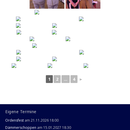
1
2
...
4
►
Eigene Termine
Ordensfest
am 21.11.2026 18:00
Dämmerschoppen
am 15.01.2027 18:30