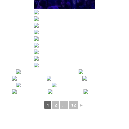
1
2
...
12
►