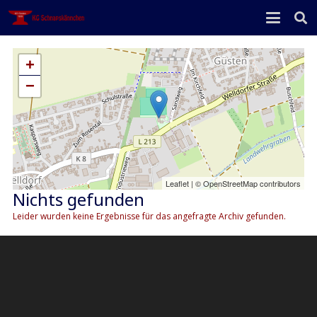
+
−
Leaflet
| ©
OpenStreetMap
contributors
Nichts gefunden
Leider wurden keine Ergebnisse für das angefragte Archiv gefunden.