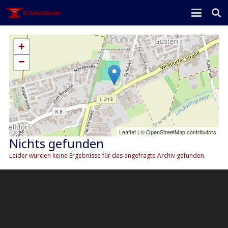
+
−
Leaflet
| ©
OpenStreetMap
contributors
Nichts gefunden
Leider wurden keine Ergebnisse für das angefragte Archiv gefunden.